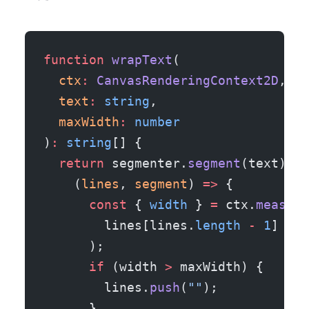
function
 wrapText
(
  ctx
:
 CanvasRenderingContext2D
,
  text
:
 string
,
  maxWidth
:
 number
)
:
 string
[] {
  return
 segmenter.
segment
(text).
re
    (
lines
, 
segment
) 
=>
 {
      const
 { 
width
 } 
=
 ctx.
measure
        lines[lines.
length
 -
 1
] 
+
 s
      );
      if
 (width 
>
 maxWidth) {
        lines.
push
(
""
);
      }