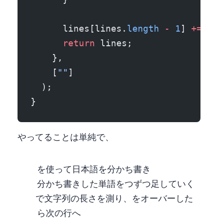
      lines[lines.
length
 -
 1
] 
+=
 se
      return
 lines;
    },
    [
""
]
  );
}
やってることは単純で、
を使って日本語を分かち書き
分かち書きした単語を 1 つずつ足していく
measureText で文字列の長さを測り、maxWidth をオーバーした
ら次の行へ