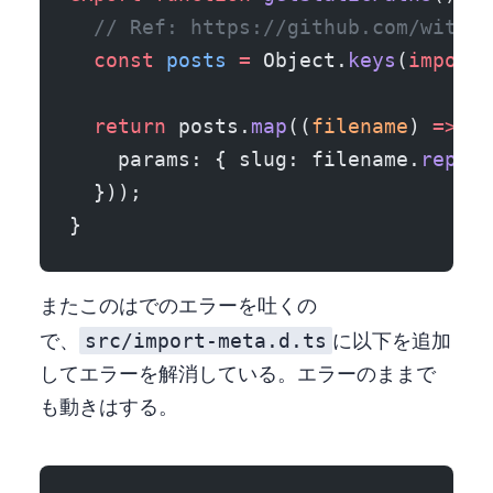
  // Ref: https://github.com/withas
  const
 posts
 =
 Object.
keys
(
import
.
  return
 posts.
map
((
filename
) 
=>
 ({
    params: { slug: filename.
replac
  }));
}
またこの glob は VS Code で TypeScript のエラーを吐くの
src/import-meta.d.ts
で、
に以下を追加
してエラーを解消している。エラーのままで
も動きはする。