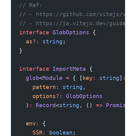
// Ref:
// - https://github.com/vitejs/vite
// - https://ja.vitejs.dev/guide/en
interface
 GlobOptions
 {
  as
?:
 string
;
}
interface
 ImportMeta
 {
  glob
<
Module
 =
 { [
key
:
 string
]
:
 an
    pattern
:
 string
,
    options
?:
 GlobOptions
  )
:
 Record
<
string
, () 
=>
 Promise
<
M
  env
:
 {
    SSR
:
 boolean
;