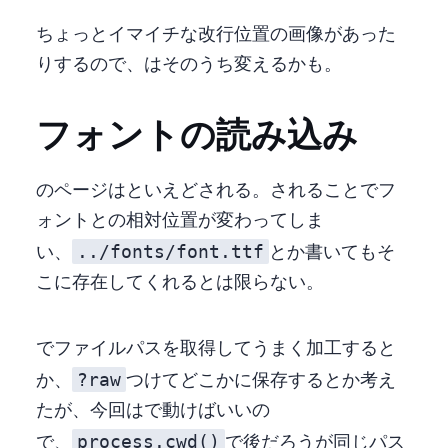
ちょっとイマイチな改行位置の画像があった
りするので、 tiny-segmenter はそのうち変えるかも。
フォントの読み込み
Astro の Non-HTML ページは Non-HTML といえど Rollup される。 Rollup されることでフ
ォントとの相対位置が変わってしま
../fonts/font.ttf
い、
とか書いてもそ
こに存在してくれるとは限らない。
import でファイルパスを取得してうまく加工すると
?raw
か、import
つけてどこかに保存するとか考え
たが、今回は SSG で動けばいいの
process.cwd()
で、
で rollup 後だろうが同じパス