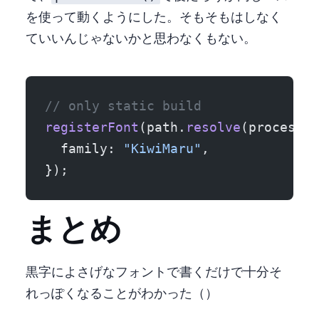
を使って動くようにした。 そもそも Non-HTML は Rollup しなく
ていいんじゃないかと思わなくもない。
// only static build
registerFont
(path.
resolve
(process.
c
  family: 
"KiwiMaru"
,
});
まとめ
黒字によさげなフォントで書くだけで十分そ
れっぽくなることがわかった（）