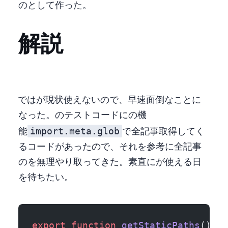
Astro の
として作った。
解説
Non-HTML Page では Astro.glob が現状使えないので、早速面倒なことに
なった。 Astro のテストコードに vite の機
import.meta.glob
能
で全記事取得してく
るコードがあったので、それを参考に全記事
の slug を無理やり取ってきた。 素直に Astro.glob が使える日
を待ちたい。
export
 function
 getStaticPaths
() {