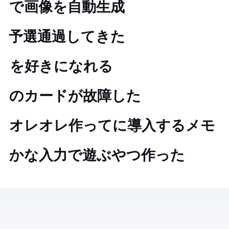
Puppeteer で OGP 画像を自動生成
ISUCON 10 予選通過してきた
Server Side Rendering を好きになれる NEXT.JS 9.3
IIJ mio の SIM カードが故障した
オレオレ webpack loader 作って nuxt に導入するメモ
かな入力で遊ぶやつ作った