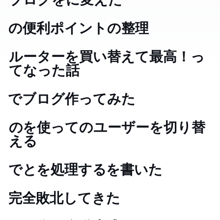
ブログを Astro に変えた
Flutter Hooks useEffect の便利ポイントの整理
Wi-Fi ルーターを買い替えて tailscale 最高！っ
てなった話
SvelteKit でブログ作ってみた
gitconfig の includeIf を使って git のユーザーを切り替
える
Rust で frontmatter と markdown を処理する WASM を書いた
ISUCON 10 完全敗北してきた